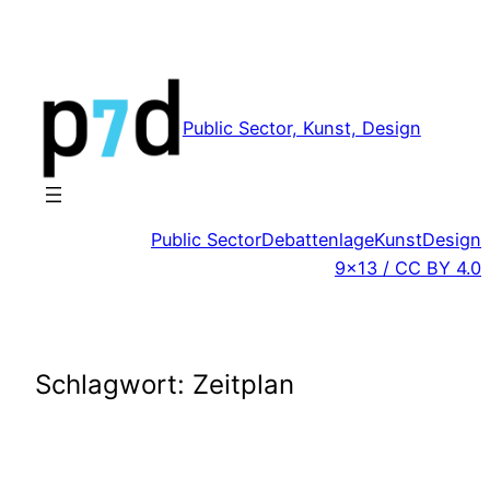
Zum
Inhalt
springen
Public Sector, Kunst, Design
Public Sector
Debattenlage
Kunst
Design
9×13 / CC BY 4.0
Schlagwort:
Zeitplan