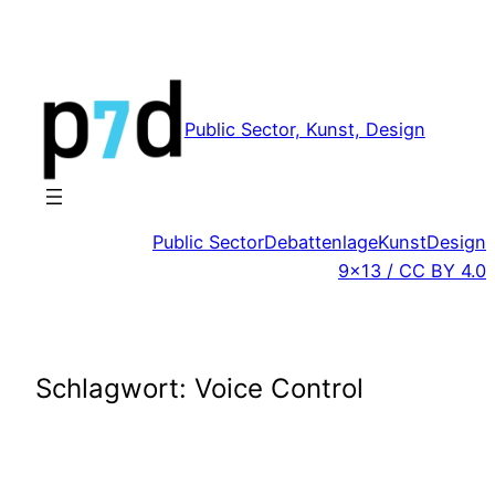
Zum
Inhalt
springen
Public Sector, Kunst, Design
Public Sector
Debattenlage
Kunst
Design
9×13 / CC BY 4.0
Schlagwort:
Voice Control