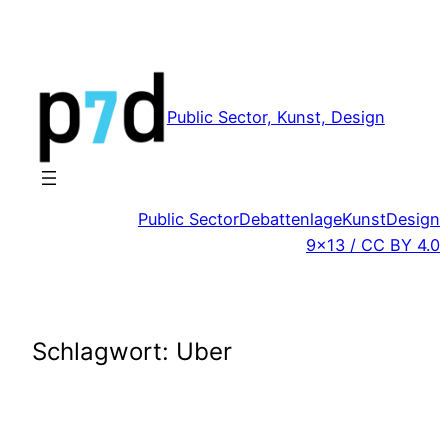
Zum
Inhalt
springen
Public Sector, Kunst, Design
Public Sector
Debattenlage
Kunst
Design
9×13 / CC BY 4.0
Schlagwort:
Uber