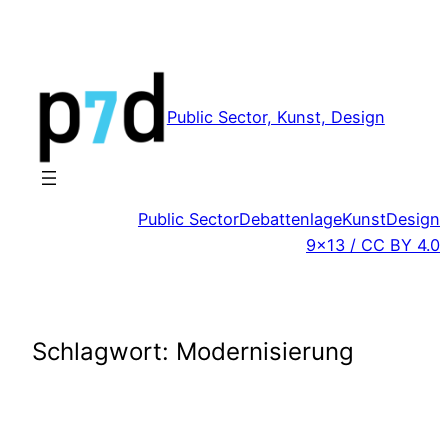
Zum
Inhalt
springen
Public Sector, Kunst, Design
Public Sector
Debattenlage
Kunst
Design
9×13 / CC BY 4.0
Schlagwort:
Modernisierung