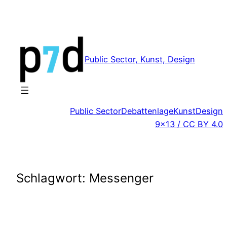
Zum
Inhalt
springen
Public Sector, Kunst, Design
Public Sector
Debattenlage
Kunst
Design
9×13 / CC BY 4.0
Schlagwort:
Messenger