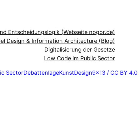
und Entscheidungslogik (Webseite nogor.de)
el Design & Information Architecture (Blog)
Digitalisierung der Gesetze
Low Code im Public Sector
ic Sector
Debattenlage
Kunst
Design
9×13 / CC BY 4.0