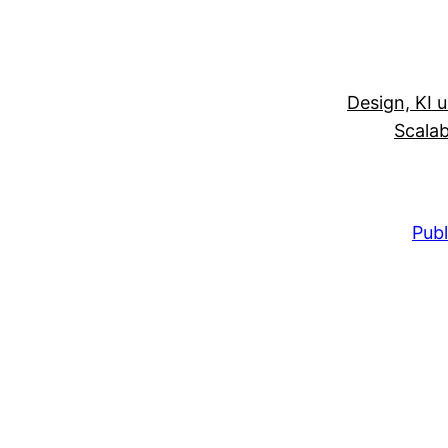
Design, KI 
Scalab
Publ