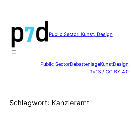
Zum
Inhalt
springen
Public Sector, Kunst, Design
Public Sector
Debattenlage
Kunst
Design
9×13 / CC BY 4.0
Schlagwort:
Kanzleramt