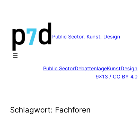
Zum
Inhalt
springen
Public Sector, Kunst, Design
Public Sector
Debattenlage
Kunst
Design
9×13 / CC BY 4.0
Schlagwort:
Fachforen