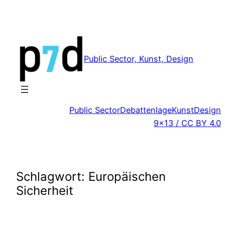
Zum
Inhalt
springen
Public Sector, Kunst, Design
Public Sector
Debattenlage
Kunst
Design
9×13 / CC BY 4.0
Schlagwort:
Europäischen
Sicherheit