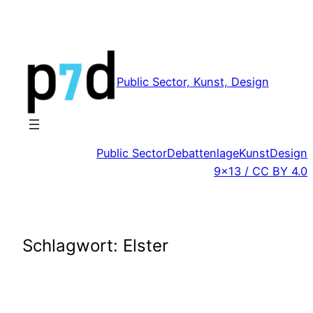
Zum
Inhalt
springen
Public Sector, Kunst, Design
Public Sector
Debattenlage
Kunst
Design
9×13 / CC BY 4.0
Schlagwort:
Elster