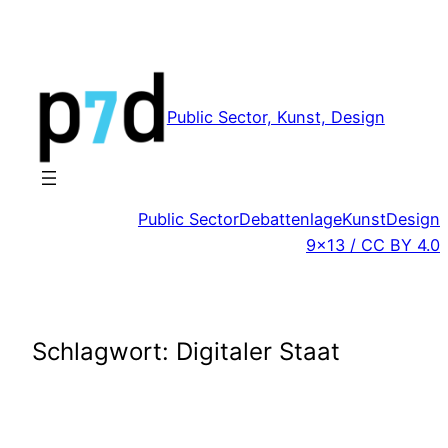
Zum
Inhalt
springen
Public Sector, Kunst, Design
Public Sector
Debattenlage
Kunst
Design
9×13 / CC BY 4.0
Schlagwort:
Digitaler Staat