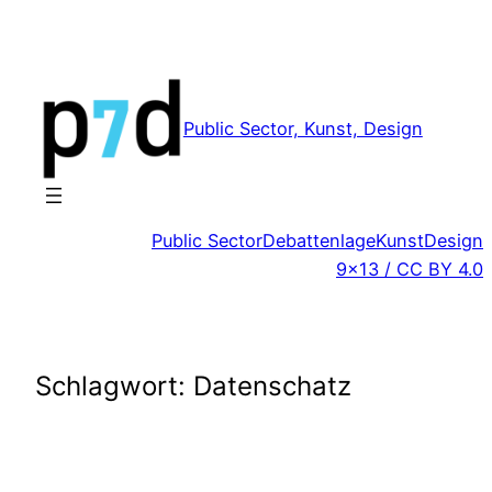
Zum
Inhalt
springen
Public Sector, Kunst, Design
Public Sector
Debattenlage
Kunst
Design
9×13 / CC BY 4.0
Schlagwort:
Datenschatz