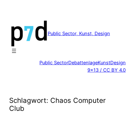
Zum
Inhalt
springen
Public Sector, Kunst, Design
Public Sector
Debattenlage
Kunst
Design
9×13 / CC BY 4.0
Schlagwort:
Chaos Computer
Club