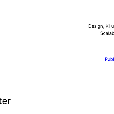
Design, KI 
Scalab
Publ
ter