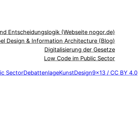
und Entscheidungslogik (Webseite nogor.de)
el Design & Information Architecture (Blog)
Digitalisierung der Gesetze
Low Code im Public Sector
ic Sector
Debattenlage
Kunst
Design
9×13 / CC BY 4.0