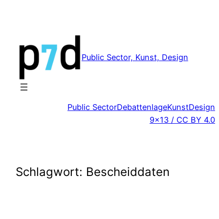
Zum
Inhalt
springen
Public Sector, Kunst, Design
Public Sector
Debattenlage
Kunst
Design
9×13 / CC BY 4.0
Schlagwort:
Bescheiddaten