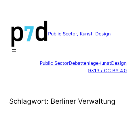
Zum
Inhalt
springen
Public Sector, Kunst, Design
Public Sector
Debattenlage
Kunst
Design
9×13 / CC BY 4.0
Schlagwort:
Berliner Verwaltung