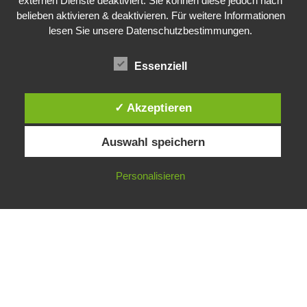
externen Dienste deaktiviert. Sie können diese jedoch nach
belieben aktivieren & deaktivieren. Für weitere Informationen
lesen Sie unsere Datenschutzbestimmungen.
Essenziell
✓ Akzeptieren
Public Sector, Kunst, Design
Auswahl speichern
Impressum
Datenschutz
Personalisieren