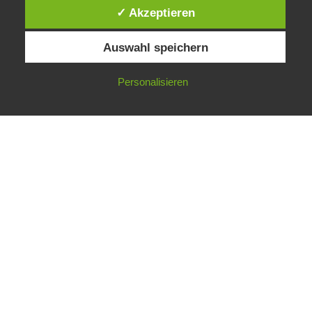
✓ Akzeptieren
Auswahl speichern
Personalisieren
Low Code:
Barrierefreie
Behördenanwendu
ngen
Die barrierefreie Nutzung von Internetangeboten
ist keine Selbstverständlichkeit. Menschen mit