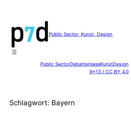
Zum
Inhalt
springen
Public Sector, Kunst, Design
Public Sector
Debattenlage
Kunst
Design
9×13 / CC BY 4.0
Schlagwort:
Bayern