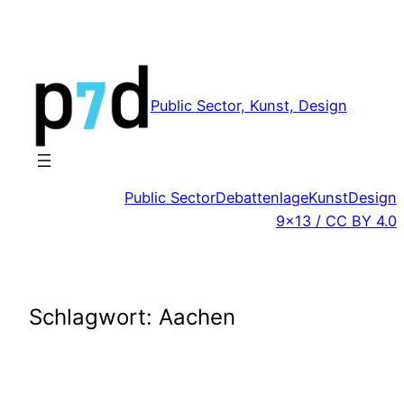
Zum
Inhalt
springen
Public Sector, Kunst, Design
Public Sector
Debattenlage
Kunst
Design
9×13 / CC BY 4.0
Schlagwort:
Aachen