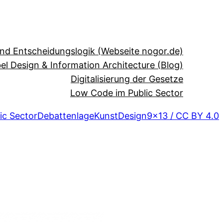
und Entscheidungslogik (Webseite nogor.de)
el Design & Information Architecture (Blog)
Digitalisierung der Gesetze
Low Code im Public Sector
ic Sector
Debattenlage
Kunst
Design
9×13 / CC BY 4.0