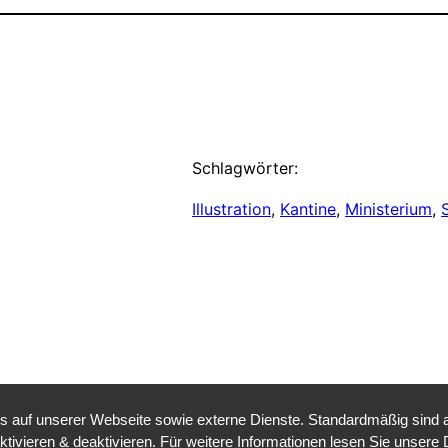
Schlagwörter:
Illustration
, 
Kantine
, 
Ministerium
, 
auf unserer Webseite sowie externe Dienste. Standardmäßig sind all
ktivieren & deaktivieren. Für weitere Informationen lesen Sie unse