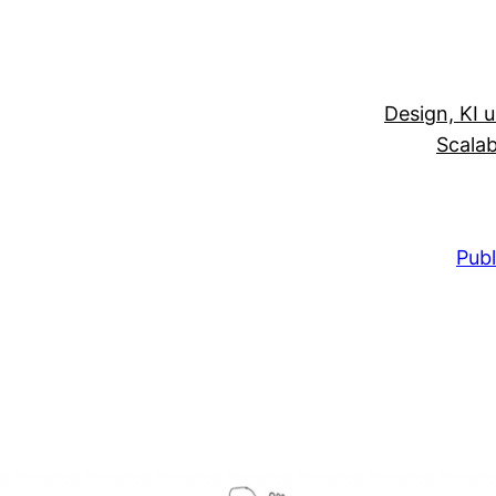
Design, KI 
Scalab
Publ