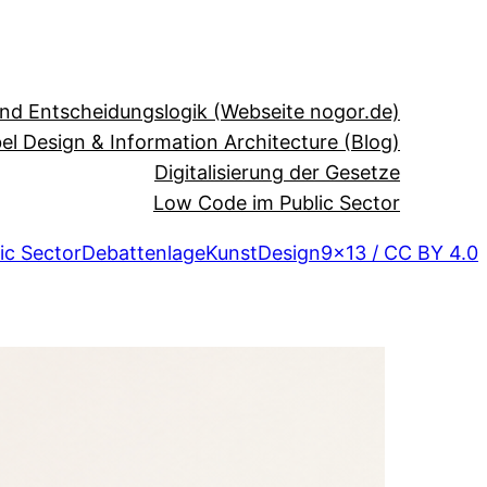
und Entscheidungslogik (Webseite nogor.de)
el Design & Information Architecture (Blog)
Digitalisierung der Gesetze
Low Code im Public Sector
ic Sector
Debattenlage
Kunst
Design
9×13 / CC BY 4.0