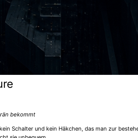
ture
verän bekommt
ist kein Schalter und kein Häkchen, das man zur best
macht sie unbequem.