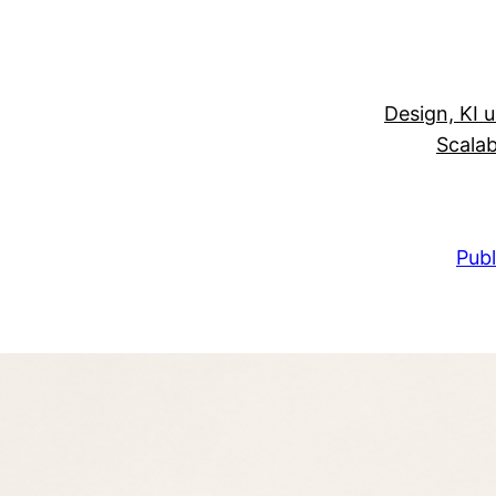
Design, KI 
Scalab
Publ