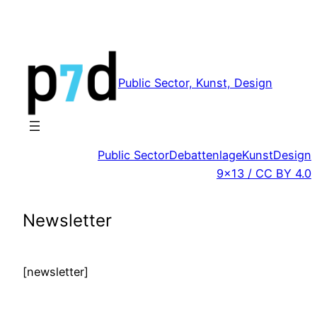
Zum
Inhalt
springen
Public Sector, Kunst, Design
Public Sector
Debattenlage
Kunst
Design
9×13 / CC BY 4.0
Newsletter
[newsletter]