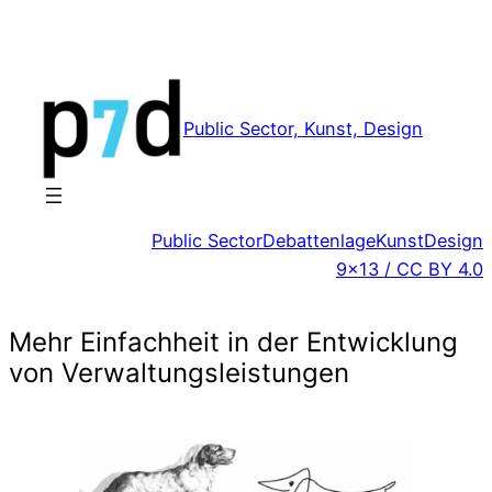
Zum
Inhalt
springen
Public Sector, Kunst, Design
Public Sector
Debattenlage
Kunst
Design
9×13 / CC BY 4.0
Mehr Einfachheit in der Entwicklung
von Verwaltungsleistungen