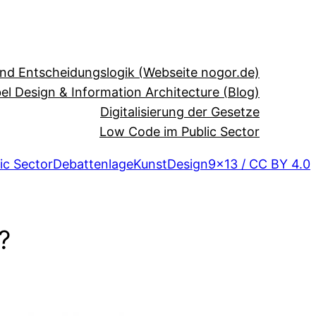
und Entscheidungslogik (Webseite nogor.de)
el Design & Information Architecture (Blog)
Digitalisierung der Gesetze
Low Code im Public Sector
ic Sector
Debattenlage
Kunst
Design
9×13 / CC BY 4.0
?